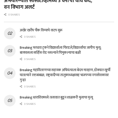
अभयारण्यात सीसीटीव्हीमध्ये 3 वर्षांचा वाघ कैद,
वन विभाग अलर्ट
0 SHARES
अखेर खरीप पीक विम्याचे वाटप सुरू
0 SHARES
Breaking भरधाव ट्रकने विद्यार्थ्याला चिरडले,विद्यार्थ्याचा जागीच मृत्यू;
बायपासला सर्व्हिस रोड नसल्याने चिमुकल्याचा बळी
0 SHARES
Breaking महावितरणच्या सहायक अभियंत्याला बेदम मारहाण, डोक्यात खुर्ची
घातल्याने रक्तबंबाळ; राष्ट्रवादीच्या तालुकाध्यक्षासह भाजपच्या नगरसेवकांवर
गुन्हा
0 SHARES
Breaking धाराशिवमध्ये तलावात बुडून शाळकरी मुलाचा मृत्यू
0 SHARES