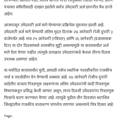
ठरवण्यात आलेला नाही. विशेष म्हणजे परंडा तालुक्यात जिल्हा परिषद आणि
पंचायत समितीसाठी दाखल झालेले सर्वच उमेदवारी अर्ज छाननीत वैध ठरले
आहेत.
आजपासून उमेदवारी अर्ज मागे घेण्याच्या प्रक्रियेस सुरुवात झाली आहे.
उमेदवारी अर्ज मागे घेण्याची अंतिम मुदत दिनांक २७ जानेवारी रोजी दुपारी ३
वाजेपर्यंत आहे. मात्र २५ जानेवारी (रविवार) आणि २६ जानेवारी (प्रजासत्ताक
दिन) या दोन दिवसांमध्ये शासकीय सुट्टी असल्यामुळे या कालावधीत अर्ज
मागे घेता येणार नाहीत. त्यामुळे प्रत्यक्षात उमेदवारांकडे केवळ तीनच दिवस
उपलब्ध असणार आहेत.
या मर्यादित कालावधीत युती, आघाडी तसेच स्थानिक पातळीवरील राजकीय
चर्चा व तडजोडींना वेग येण्याची शक्यता आहे. २७ जानेवारी रोजीच दुपारी
साडेतीन वाजता निवडणूक लढवणाऱ्या अंतिम उमेदवारांची यादी निवडणूक
विभागाकडून प्रसिद्ध केली जाणार असून, त्याच दिवशी उमेदवारांना निवडणूक
चिन्हांचे वाटप करण्यात येणार आहे. त्यामुळे पुढील तीन दिवसांत धाराशिव
जिल्ह्यातील राजकीय वातावरण चांगलेच तापणार असल्याचे चित्र दिसत आहे.
Tags: