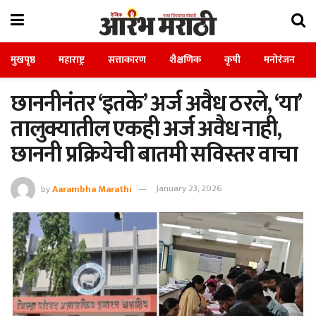
मुखपृष्ठ
महाराष्ट्र
सत्ताकारण
शैक्षणिक
कृषी
मनोरंजन
छाननीनंतर ‘इतके’ अर्ज अवैध ठरले, ‘या’
तालुक्यातील एकही अर्ज अवैध नाही,
छाननी प्रक्रियेची बातमी सविस्तर वाचा
by
Aarambha Marathi
January 23, 2026