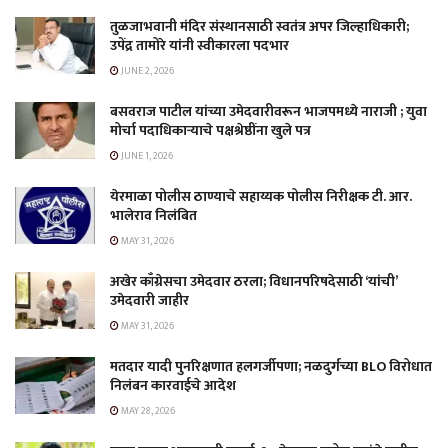
तुळजाभवानी मंदिर संस्थानसाठी स्वतंत्र अपर जिल्हाधिकारी;
उपेंद्र तामोरे यांनी स्वीकारला पदभार
JUNE 2, 2026
बसवराज पाटील यांच्या उमेदवारीवरून भाजपमध्ये नाराजी ; युवा
मोर्चा पदाधिकाऱ्याचे पक्षश्रेष्ठींना खुले पत्र
JUNE 1, 2026
येरमाळा पोलीस ठाण्याचे सहाय्यक पोलीस निरीक्षक टी. आर.
भालेराव निलंबित
MAY 31, 2026
अखेर काँग्रेसचा उमेदवार ठरला; विधानपरिषदेसाठी ‘यांची’
उमेदवारी जाहीर
MAY 31, 2026
मतदार यादी पुनरिक्षणात हलगर्जीपणा; नळदुर्गच्या BLO विरोधात
निलंबन कारवाईचे आदेश
MAY 28, 2026