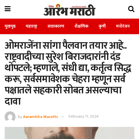
मुखपृष्ठ
महाराष्ट्र
सत्ताकारण
शैक्षणिक
कृषी
मनोरंजन
ओमराजेंना सांगा पैलवान तयार आहे..
राष्ट्रवादीच्या सुरेश बिराजदारांनी दंड
थोपटले; म्हणाले, संधी द्या, कर्तृत्व सिद्ध
करू, सर्वसमावेशक चेहरा म्हणून सर्व
पक्षातले सहकारी सोबत असल्याचा
दावा
by
Aarambha Marathi
February 11, 2024