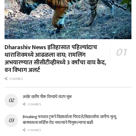
Dharashiv News इतिहासात पहिल्यांदाच
धाराशिवमध्ये आढळला वाघ; रामलिंग
अभयारण्यात सीसीटीव्हीमध्ये 3 वर्षांचा वाघ कैद,
वन विभाग अलर्ट
0 SHARES
अखेर खरीप पीक विम्याचे वाटप सुरू
0 SHARES
Breaking भरधाव ट्रकने विद्यार्थ्याला चिरडले,विद्यार्थ्याचा जागीच मृत्यू;
बायपासला सर्व्हिस रोड नसल्याने चिमुकल्याचा बळी
0 SHARES