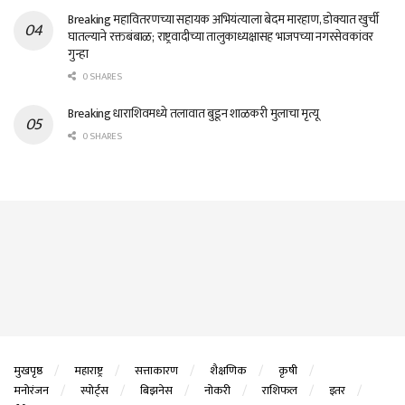
Breaking महावितरणच्या सहायक अभियंत्याला बेदम मारहाण, डोक्यात खुर्ची
घातल्याने रक्तबंबाळ; राष्ट्रवादीच्या तालुकाध्यक्षासह भाजपच्या नगरसेवकांवर
गुन्हा
0 SHARES
Breaking धाराशिवमध्ये तलावात बुडून शाळकरी मुलाचा मृत्यू
0 SHARES
मुखपृष्ठ
महाराष्ट्र
सत्ताकारण
शैक्षणिक
कृषी
मनोरंजन
स्पोर्ट्स
बिझनेस
नोकरी
राशिफल
इतर