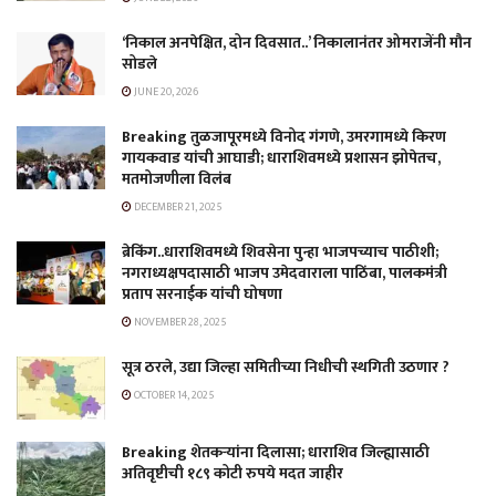
‘निकाल अनपेक्षित, दोन दिवसात..’ निकालानंतर ओमराजेंनी मौन
सोडले
JUNE 20, 2026
Breaking तुळजापूरमध्ये विनोद गंगणे, उमरगामध्ये किरण
गायकवाड यांची आघाडी; धाराशिवमध्ये प्रशासन झोपेतच,
मतमोजणीला विलंब
DECEMBER 21, 2025
ब्रेकिंग..धाराशिवमध्ये शिवसेना पुन्हा भाजपच्याच पाठीशी;
नगराध्यक्षपदासाठी भाजप उमेदवाराला पाठिंबा, पालकमंत्री
प्रताप सरनाईक यांची घोषणा
NOVEMBER 28, 2025
सूत्र ठरले, उद्या जिल्हा समितीच्या निधीची स्थगिती उठणार ?
OCTOBER 14, 2025
Breaking शेतकऱ्यांना दिलासा; धाराशिव जिल्ह्यासाठी
अतिवृष्टीची १८९ कोटी रुपये मदत जाहीर