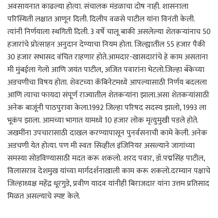
अवसायनात काढल्या होत्या. संचालक मंडळाचा दोष नाही. शासनाला
परिस्थिती लक्षात आणून दिली. दिलीप वळसे पाटील यांना विनंती केली.
त्यांनी निर्णयाला स्थगिती दिली. 3 वर्षे चालू बाकी असलेल्या शेतकऱ्यांनाच 50
हजारांचे प्रोत्साहन अनुदान देण्याचा नियम होता. जिल्ह्यातील 55 हजार पैकी
30 हजार सभासद वंचित राहणार होते.आमदार-खासदारांचे हे काम असताना
मी मुंबईला गेलो आणि जयंत पाटील, अजित पवारांना भेटलो.जिल्हा बँकेच्या
अडचणीचा विषय होता. शेवटच्या कॅबिनेटमध्ये आपल्यासाठी निर्णय बदलला
आणि त्याचा फायदा संपूर्ण राज्यातील शेतकऱ्यांना झाला.असा शेतकऱ्यांसाठी
अनेक बाजूंनी पाठपुरावा केला.1992 जिल्हा परिषद सदस्य झालो, 1993 ला
भूकंप झाला. आमच्या भागात यामध्ये 10 हजार लोक मृत्युमुखी पडले होते.
जखमींना उपचारासाठी दाखल करण्यापासून पुनर्वसनाची कामे केली. अनेक
अडचणी येत होत्या. पण मी स्वतः सिव्हील इंजिनियर असल्याने जागांच्या
समस्या सोडविण्यासाठी मदत करू शकलो. शरद पवार, डॉ.पद्मसिंह पाटील,
विलासराव देशमुख यांच्या मार्गदर्शनाखाली काम करू शकलो.दरम्यान पक्षाचे
जिल्हाध्यक्ष महेंद्र धूरगुडे, प्रवीण यादव यांनीही बिराजदार यांना उत्तम प्रतिसाद
मिळत असल्याचे स्पष्ट केले.