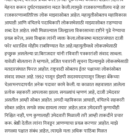
मेहनत करून दुर्घटनाग्रस्तांना मदत केली.त्यामुळे राजकारणातीलच नव्हे तर
राजकारणाव्यतिरिक्त लोक माझ्यासोबत आहेत. महायुतीसोबतच महाविकास
आघाडी आणि वंचितचे पदाधिकारी लोकसभेसाठी माझ्यासोबत राहण्याचा
शब्द देत आहेत. संधी मिळाल्यास जिल्ह्याला विकासाच्या दृष्टीने पुढे नेण्याचा
प्रयत्न करेल, असा विश्वास त्यांनी व्यक्त केला.लोकसभा मतदारसंघात दाजी
फॉर धाराशिव मोहीम राबविण्यात येत आहे.महायुतीमध्ये लोकसभेसाठी
इच्छुक असलेल्या प्रा.बिराजदार यांनी रविवारी पत्रकारांशी संवाद साधला.
यावेळी बोलताना ते म्हणाले, अजित पवारांनी सूचना दिल्यामुळे लोकसभेसाठी
मतदारसंघात फिरत आहोत. राष्ट्रवादी सोबतच ईतर पक्षाच्या लोकांसोबत
संवाद साधत आहे. 1992 पासून झेडपी सदस्यपदापासून जिल्हा बँकेच्या
चेअरमनपदापर्यंत अनेक पदावर कामे केली. या काळात सहवासात आलेला
प्रत्येक सहकारी आपलासा झाला. सगळ्यांचं म्हणणं आहे, दाजी उमेदवार
असतील आम्ही सोबत आहोत. अगदी महविकास आघाडी, वंचितचे सहकारी
सोबत आहेत. सगळे साथ द्यायला तयार आहेत.आज उमेदवारी कुणाचीही
निश्चित नाही, पण कुणालाही उमेदवारी मिळाली तरी आम्ही ताकदीने प्रचार
करू. श्रेष्ठी देतील त्यांना निवडून आणण्याचा प्रयत्न करणार आहोत. माझे
सगळ्या पक्षात संबंध आहेत, त्यामुळे मला अधिक पाठिंबा मिळत