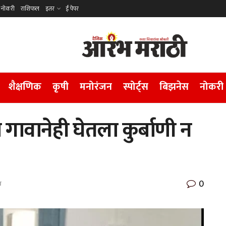
नोकरी
राशिफल
इतर
ई पेपर
शैक्षणिक
कृषी
मनोरंजन
स्पोर्ट्स
बिझनेस
नोकरी
 गावानेही घेतला कुर्बाणी न
0
ा