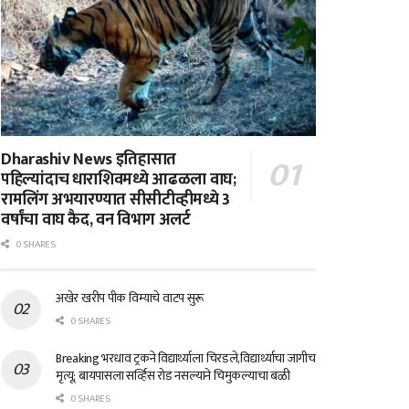
Dharashiv News इतिहासात
पहिल्यांदाच धाराशिवमध्ये आढळला वाघ;
रामलिंग अभयारण्यात सीसीटीव्हीमध्ये 3
वर्षांचा वाघ कैद, वन विभाग अलर्ट
0 SHARES
अखेर खरीप पीक विम्याचे वाटप सुरू
0 SHARES
Breaking भरधाव ट्रकने विद्यार्थ्याला चिरडले,विद्यार्थ्याचा जागीच
मृत्यू; बायपासला सर्व्हिस रोड नसल्याने चिमुकल्याचा बळी
0 SHARES