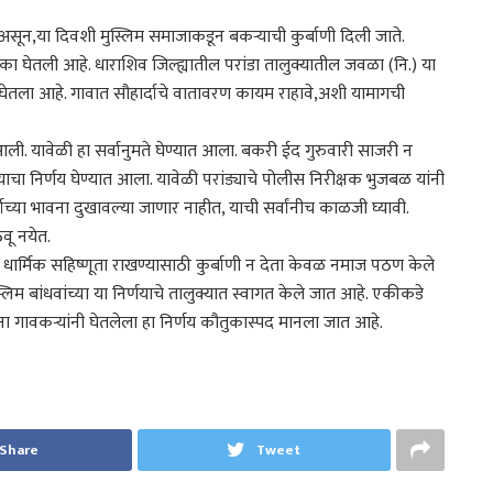
या दिवशी मुस्लिम समाजाकडून बकऱ्याची कुर्बाणी दिली जाते.
ूमिका घेतली आहे. धाराशिव जिल्ह्यातील परांडा तालुक्यातील जवळा (नि.) या
य घेतला आहे. गावात सौहार्दाचे वातावरण कायम राहावे,अशी यामागची
आली. यावेळी हा सर्वानुमते घेण्यात आला. बकरी ईद गुरुवारी साजरी न
ाचा निर्णय घेण्यात आला. यावेळी परांड्याचे पोलीस निरीक्षक भुजबळ यांनी
धर्माच्या भावना दुखावल्या जाणार नाहीत, याची सर्वांनीच काळजी घ्यावी.
वू नयेत.
ंतु धार्मिक सहिष्णूता राखण्यासाठी कुर्बाणी न देता केवळ नमाज पठण केले
लिम बांधवांच्या या निर्णयाचे तालुक्यात स्वागत केले जात आहे. एकीकडे
 गावकऱ्यांनी घेतलेला हा निर्णय कौतुकास्पद मानला जात आहे.
Share
Tweet