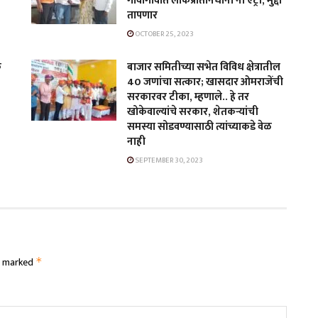
न
गावागावात लोकप्रतिनिधींना नो एंट्री, मुद्दा
तापणार
OCTOBER 25, 2023
क
बाजार समितीच्या सभेत विविध क्षेत्रातील
40 जणांचा सत्कार; खासदार ओमराजेंची
सरकारवर टीका, म्हणाले.. हे तर
खोकेवाल्यांचे सरकार, शेतकऱ्यांची
समस्या सोडवण्यासाठी त्यांच्याकडे वेळ
नाही
SEPTEMBER 30, 2023
re marked
*