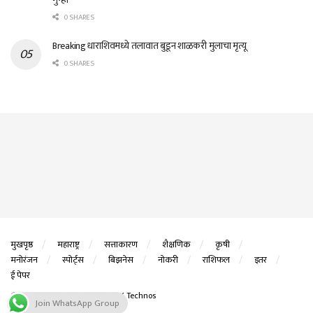
0 SHARES
Breaking धाराशिवमध्ये तलावात बुडून शाळकरी मुलाचा मृत्यू
0 SHARES
मुखपृष्ठ
महाराष्ट्र
सत्ताकारण
शैक्षणिक
कृषी
मनोरंजन
स्पोर्ट्स
बिझनेस
नोकरी
राशिफल
इतर
ई पेपर
© 2023Website Designed By
DK Technos
Join WhatsApp Group