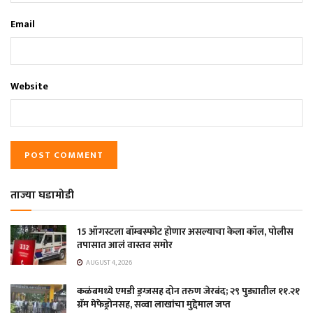
Email
Website
ताज्या घडामोडी
15 ऑगस्टला बॉम्बस्फोट होणार असल्याचा केला कॉल, पोलीस
तपासात आलं वास्तव समोर
AUGUST 4, 2026
कळंबमध्ये एमडी ड्रग्जसह दोन तरुण जेरबंद; २९ पुड्यातील ११.२१
ग्रॅम मेफेड्रोनसह, सव्वा लाखांचा मुद्देमाल जप्त