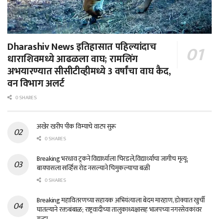
Dharashiv News इतिहासात पहिल्यांदाच
धाराशिवमध्ये आढळला वाघ; रामलिंग
अभयारण्यात सीसीटीव्हीमध्ये 3 वर्षांचा वाघ कैद,
वन विभाग अलर्ट
0 SHARES
अखेर खरीप पीक विम्याचे वाटप सुरू
0 SHARES
Breaking भरधाव ट्रकने विद्यार्थ्याला चिरडले,विद्यार्थ्याचा जागीच मृत्यू;
बायपासला सर्व्हिस रोड नसल्याने चिमुकल्याचा बळी
0 SHARES
Breaking महावितरणच्या सहायक अभियंत्याला बेदम मारहाण, डोक्यात खुर्ची
घातल्याने रक्तबंबाळ; राष्ट्रवादीच्या तालुकाध्यक्षासह भाजपच्या नगरसेवकांवर
गुन्हा